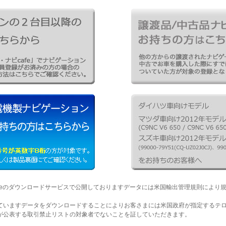
afeのダウンロードサービスで公開しておりますデータには米国輸出管理規則により
ていますデータをダウンロードすることによりお客さまには米国政府が指定するテ
が公表する取引禁止リストの対象者でないことを証していただきます。